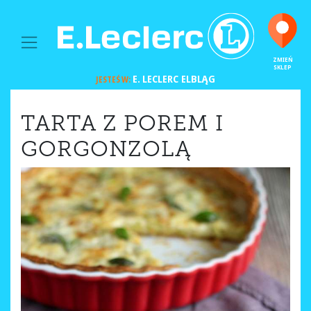
MAIN NAVIGATION
ZMIEŃ
SKLEP
E. LECLERC
ELBLĄG
JESTEŚ W:
TARTA Z POREM I
GORGONZOLĄ