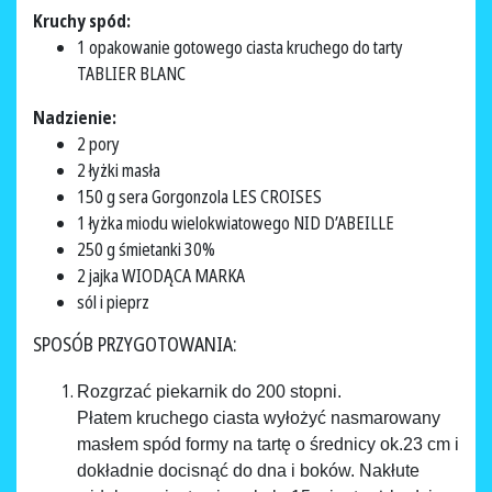
Kruchy spód:
1 opakowanie gotowego ciasta kruchego do tarty
TABLIER BLANC
Nadzienie:
2 pory
2 łyżki masła
150 g sera Gorgonzola LES CROISES
1 łyżka miodu wielokwiatowego NID D’ABEILLE
250 g śmietanki 30%
2 jajka WIODĄCA MARKA
sól i pieprz
SPOSÓB PRZYGOTOWANIA:
Rozgrzać piekarnik do 200 stopni.
Płatem kruchego ciasta wyłożyć nasmarowany
masłem spód formy na tartę o średnicy ok.23 cm i
dokładnie docisnąć do dna i boków. Nakłute