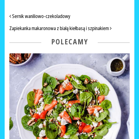
NAWIGACJA PO ARTYKUŁACH
Sernik waniliowo-czekoladowy
Zapiekanka makaronowa z białą kiełbasą i szpinakiem
POLECAMY