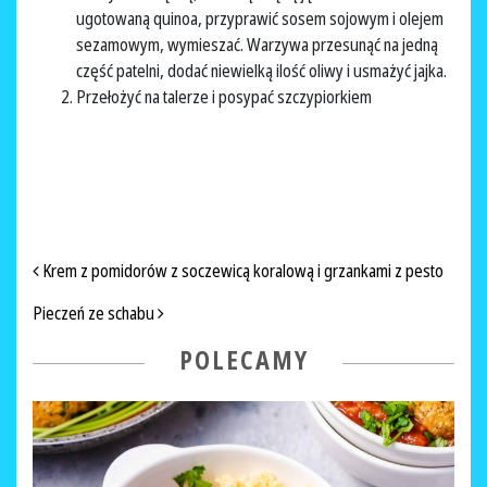
ugotowaną quinoa, przyprawić sosem sojowym i olejem
sezamowym, wymieszać. Warzywa przesunąć na jedną
część patelni, dodać niewielką ilość oliwy i usmażyć jajka.
Przełożyć na talerze i posypać szczypiorkiem
NAWIGACJA PO ARTYKUŁACH
Krem z pomidorów z soczewicą koralową i grzankami z pesto
Pieczeń ze schabu
POLECAMY