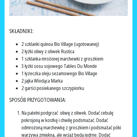
SKŁADNIKI:
2 szklanki quinoa Bio Village (ugotowanej)
2 łyżki oliwy z oliwek Rustica
1 szklanka mrożonej marchewki z groszkiem
3 łyżki sosu sojowego Tables Du Monde
1 łyżeczka oleju sezamowego Bio Village
2 jajka Wiodąca Marka
2 garści posiekanego szczypiorku
SPOSÓB PRZYGOTOWANIA:
Na patelni podgrzać oliwę z oliwek. Dodać cebulę
pokrojoną w kostkę i chwilę podsmażać. Dodać
odmrożoną marchewkę z groszkiem i podsmażać póki
warzywa zmiękną, ale wciąż będą jędrne. Dodać