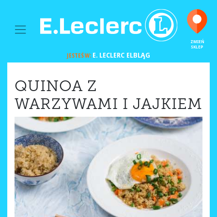
MAIN NAVIGATION
ZMIEŃ
SKLEP
E. LECLERC
ELBLĄG
JESTEŚ W:
QUINOA Z
WARZYWAMI I JAJKIEM