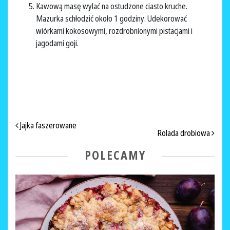
Kawową masę wylać na ostudzone ciasto kruche.
Mazurka schłodzić około 1 godziny. Udekorować
wiórkami kokosowymi, rozdrobnionymi pistacjami i
jagodami goji.
NAWIGACJA PO ARTYKUŁACH
Jajka faszerowane
Rolada drobiowa
POLECAMY