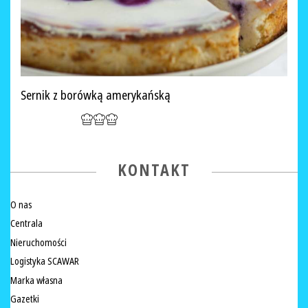
Sernik z borówką amerykańską
KONTAKT
O nas
Centrala
Nieruchomości
Logistyka SCAWAR
Marka własna
Gazetki