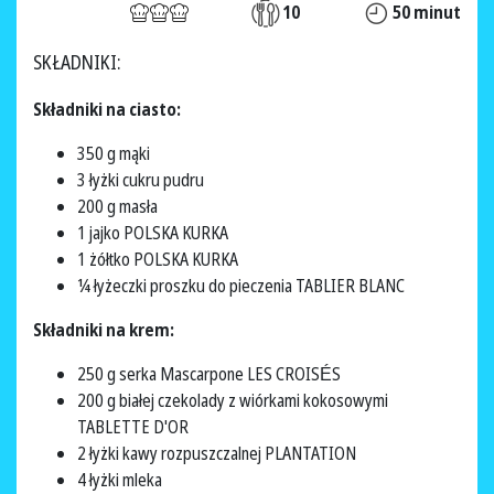
10
50 minut
SKŁADNIKI:
Składniki na ciasto:
350 g mąki
3 łyżki cukru pudru
200 g masła
1 jajko POLSKA KURKA
1 żółtko POLSKA KURKA
¼ łyżeczki proszku do pieczenia TABLIER BLANC
Składniki na krem:
250 g serka Mascarpone LES CROISÉS
200 g białej czekolady z wiórkami kokosowymi
TABLETTE D'OR
2 łyżki kawy rozpuszczalnej PLANTATION
4 łyżki mleka