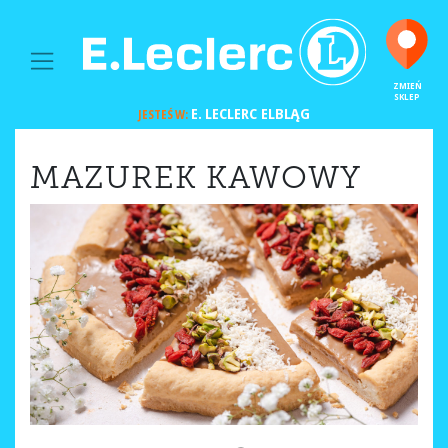
MAIN NAVIGATION
ZMIEŃ
SKLEP
E. LECLERC
ELBLĄG
JESTEŚ W:
MAZUREK KAWOWY