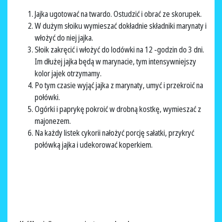
Jajka ugotować na twardo. Ostudzić i obrać ze skorupek.
W dużym słoiku wymieszać dokładnie składniki marynaty i
włożyć do niej jajka.
Słoik zakręcić i włożyć do lodówki na 12 -godzin do 3 dni.
Im dłużej jajka będą w marynacie, tym intensywniejszy
kolor jajek otrzymamy.
Po tym czasie wyjąć jajka z marynaty, umyć i przekroić na
połówki.
Ogórki i paprykę pokroić w drobną kostkę, wymieszać z
majonezem.
Na każdy listek cykorii nałożyć porcję sałatki, przykryć
połówką jajka i udekorować koperkiem.