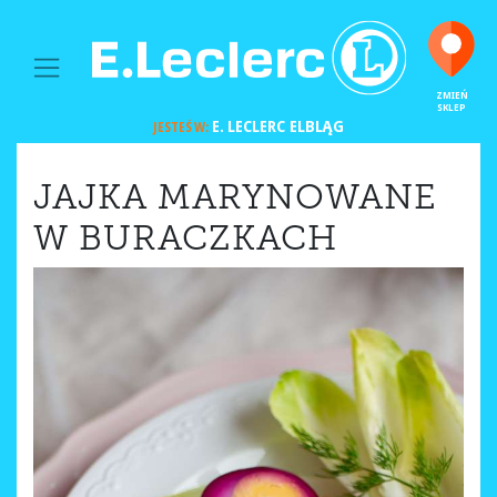
MAIN NAVIGATION
ZMIEŃ
SKLEP
E. LECLERC
ELBLĄG
JESTEŚ W:
JAJKA MARYNOWANE
W BURACZKACH