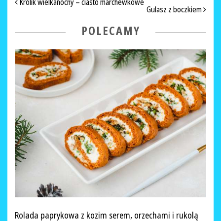
NAWIGACJA PO ARTYKUŁACH
Królik wielkanocny – ciasto marchewkowe
Gulasz z boczkiem
POLECAMY
Rolada paprykowa z kozim serem, orzechami i rukolą