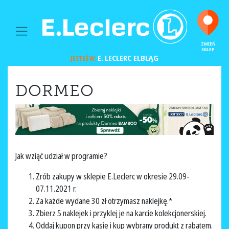
MAIN NAVIGATION
ZMIEŃ
SKLEP
E. LECLERC
ELBLĄG
JESTEŚ W:
DORMEO
Jak wziąć udział w programie?
Zrób zakupy w sklepie E.Leclerc w okresie 29.09-
07.11.2021 r.
Za każde wydane 30 zł otrzymasz naklejkę.*
Zbierz 5 naklejek i przyklej je na karcie kolekcjonerskiej.
Oddaj kupon przy kasie i kup wybrany produkt z rabatem.